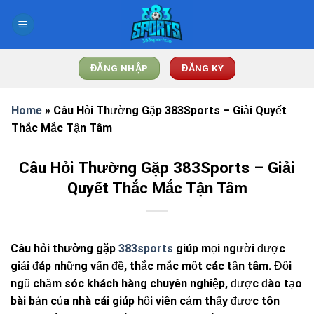
Chuyển
đến
nội
dung
ĐĂNG NHẬP
ĐĂNG KÝ
Home
»
Câu Hỏi Thường Gặp 383Sports – Giải Quyết
Thắc Mắc Tận Tâm
Câu Hỏi Thường Gặp 383Sports – Giải
Quyết Thắc Mắc Tận Tâm
Câu hỏi thường gặp
383sports
giúp mọi người được
giải đáp những vấn đề, thắc mắc một các tận tâm. Đội
ngũ chăm sóc khách hàng chuyên nghiệp, được đào tạo
bài bản của nhà cái giúp hội viên cảm thấy được tôn