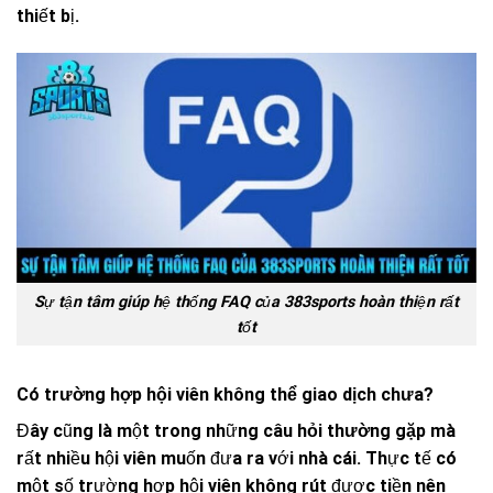
thiết bị.
Sự tận tâm giúp hệ thống FAQ của 383sports hoàn thiện rất
tốt
Có trường hợp hội viên không thể giao dịch chưa?
Đây cũng là một trong những
câu hỏi thường gặp
mà
rất nhiều hội viên muốn đưa ra với nhà cái. Thực tế có
một số trường hợp hội viên không rút được tiền nên