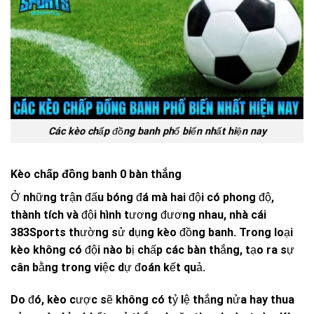
Các kèo chấp đồng banh phổ biến nhất hiện nay
Kèo chấp đồng banh 0 bàn thắng
Ở những trận đấu bóng đá mà hai đội có phong độ,
thành tích và đội hình tương đương nhau, nhà cái
383Sports
thường sử dụng kèo đồng banh. Trong loại
kèo không có đội nào bị chấp các bàn thắng, tạo ra sự
cân bằng trong việc dự đoán kết quả.
Do đó, kèo cược sẽ không có tỷ lệ thắng nửa hay thua