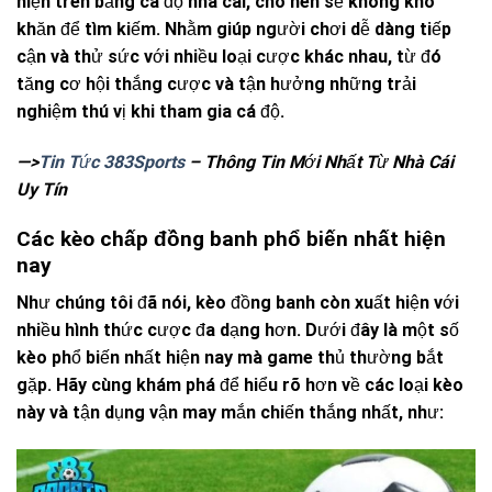
hiện trên bảng cá độ nhà cái, cho nên sẽ không khó
khăn để tìm kiếm. Nhằm giúp người chơi dễ dàng tiếp
cận và thử sức với nhiều loại cược khác nhau, từ đó
tăng cơ hội thắng cược và tận hưởng những trải
nghiệm thú vị khi tham gia cá độ.
—>
Tin Tức 383Sports
– Thông Tin Mới Nhất Từ Nhà Cái
Uy Tín
Các kèo chấp đồng banh phổ biến nhất hiện
nay
Như chúng tôi đã nói, kèo đồng banh còn xuất hiện với
nhiều hình thức cược đa dạng hơn. Dưới đây là một số
kèo phổ biến nhất hiện nay mà game thủ thường bắt
gặp. Hãy cùng khám phá để hiểu rõ hơn về các loại kèo
này và tận dụng vận may mắn chiến thắng nhất, như: