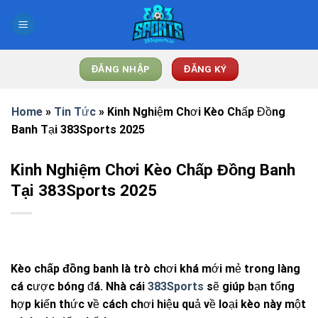
Chuyển
đến
nội
dung
ĐĂNG NHẬP
ĐĂNG KÝ
Home
»
Tin Tức
»
Kinh Nghiệm Chơi Kèo Chấp Đồng
Banh Tại 383Sports 2025
Kinh Nghiệm Chơi Kèo Chấp Đồng Banh
Tại 383Sports 2025
Kèo chấp đồng banh
là trò chơi khá mới mẻ trong làng
cá cược bóng đá. Nhà cái
383Sports
sẽ giúp bạn tổng
hợp kiến thức về cách chơi hiệu quả về loại kèo này một