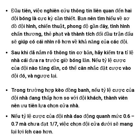
Đầu tiên, việc nghiên cứu thông tin liên quan đến hai
đội bóng là cực kỳ cần thiết. Bạn nên tìm hiểu về sơ
đồ đội hình, chiến thuật, phong độ gần đây, tình hình
chấn thương, thẻ phạt và thành tích đối đầu trận đấu
sẽ giúp có cái nhìn rõ hơn về khả năng của các đội.
Sau khi đã nắm rõ thông tin cơ bản, hãy kiểm tra tỉ lệ
nhà cái đưa ra trước giờ bóng lăn. Nếu tỷ lệ cược
của đội nào tăng dần, có thể cân nhắc đặt cược vào
đội đó, và ngược lại.
Trong trường hợp kèo đồng banh, nếu tỷ lệ cược của
đội nhà đang thấp hơn so với đội khách, thành viên
nên ưu tiên lựa chọn cửa nhà.
Nếu tỷ lệ cược của đội nhà dao động quanh mức 0.6 –
0.7 mà chưa đạt 1/7, việc chọn đội cửa dưới sẽ mang
lại lợi ích cao hơn.