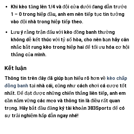
Khi kèo tăng lên 1/4 và đội cửa dưới đang dẫn trước
1 – 0 trong hiệp đầu, anh em nên tiếp tục tin tưởng
vào đội nhà trong hiệp tiếp theo.
Lưu ý rằng trận đấu với kèo đồng banh thường
không dễ kết thúc với tỷ số hòa, cho nên bạn hãy cân
nhắc bắt rung kèo trong hiệp hai để tối ưu hóa cơ hội
thắng của mình.
Kết luận
Thông tin trên đây đã giúp bạn hiểu rõ hơn về
kèo chấp
đồng banh
tại nhà cái, cũng như cách chơi cá cược tốt
nhất. Để đạt được những chiến thắng liên tiếp, anh em
cần nắm vững các mẹo và thông tin là điều rất quan
trọng. Hãy bắt đầu đăng ký tài khoản
383Sports
để có
sự trải nghiệm hấp dẫn ngay nhé!