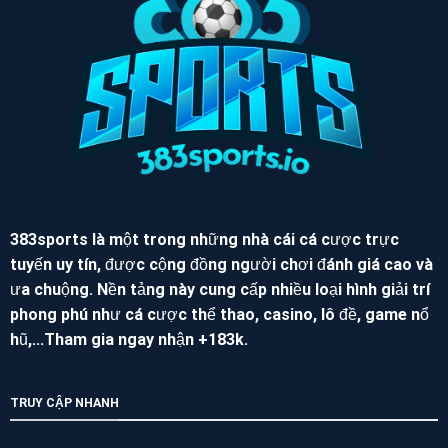
383sports là một trong những nhà cái cá cược trực
tuyến uy tín, được cộng đồng người chơi đánh giá cao và
ưa chuộng. Nền tảng này cung cấp nhiều loại hình giải trí
phong phú như cá cược thể thao, casino, lô đề, game nổ
hũ,...Tham gia ngay nhận +183k.
TRUY CẬP NHANH